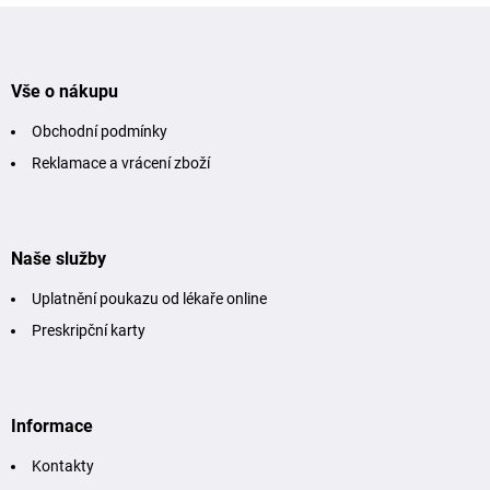
Z
á
p
a
t
Vše o nákupu
í
Obchodní podmínky
Reklamace a vrácení zboží
Naše služby
Uplatnění poukazu od lékaře online
Preskripční karty
Informace
Kontakty