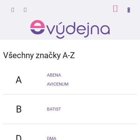
Přejít
NÁKUP
na
obsah
KOŠÍK
Všechny značky A-Z
ABENA
A
AVICENUM
B
BATIST
D
DMA