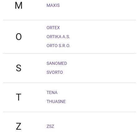
M
MAXIS
ORTEX
O
ORTIKA A.S.
ORTO S.R.O.
SANOMED
S
SVORTO
TENA
T
THUASNE
Z
ZSZ