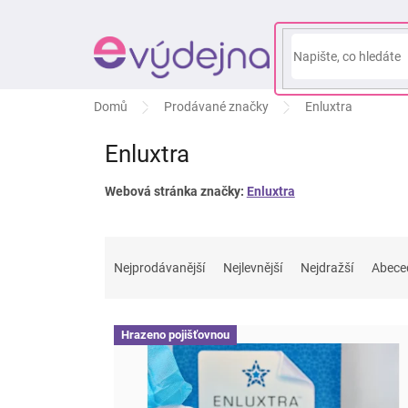
Přejít
na
obsah
Domů
Prodávané značky
Enluxtra
Enluxtra
Webová stránka značky:
Enluxtra
Ř
a
Nejprodávanější
Nejlevnější
Nejdražší
Abece
z
e
V
n
Hrazeno pojišťovnou
ý
í
p
p
i
r
s
o