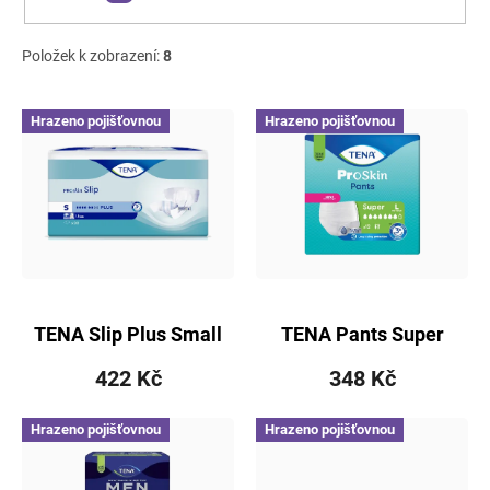
Položek k zobrazení:
8
V
Hrazeno pojišťovnou
Hrazeno pojišťovnou
ý
p
i
s
p
r
o
d
u
TENA Slip Plus Small
TENA Pants Super
k
ink.kalh.30ks 710530
Large ink.kalh.12ks
t
422 Kč
348 Kč
793614
ů
Do košíku
Hrazeno pojišťovnou
Hrazeno pojišťovnou