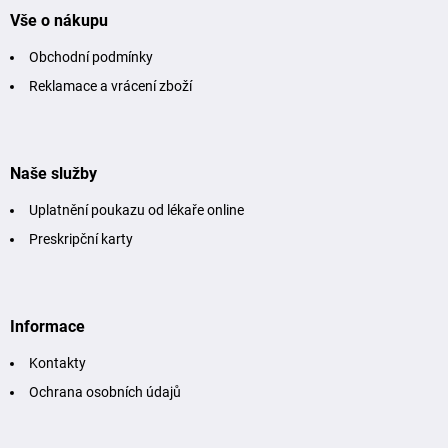
a
a
t
Vše o nákupu
c
í
í
Obchodní podmínky
p
r
Reklamace a vrácení zboží
v
k
y
v
Naše služby
ý
p
Uplatnění poukazu od lékaře online
i
s
Preskripční karty
u
Informace
Kontakty
Ochrana osobních údajů