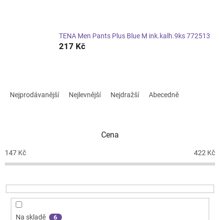
TENA Men Pants Plus Blue M ink.kalh.9ks 772513
217 Kč
Ř
a
Nejprodávanější
Nejlevnější
Nejdražší
Abecedně
z
e
n
Cena
í
p
147
Kč
422
Kč
r
o
d
u
k
t
Na skladě
6