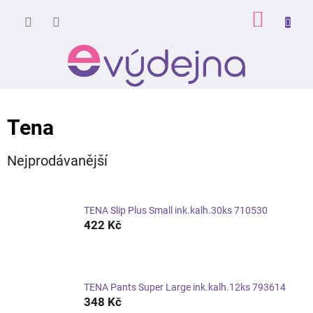
Přejít
NÁKUP
na
obsah
KOŠÍK
Tena
Nejprodávanější
TENA Slip Plus Small ink.kalh.30ks 710530
422 Kč
TENA Pants Super Large ink.kalh.12ks 793614
348 Kč