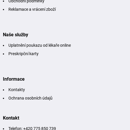
Obchodní podmínky
p
r
Reklamace a vrácení zboží
v
k
y
v
Naše služby
ý
p
Uplatnění poukazu od lékaře online
i
s
Preskripční karty
u
Informace
Kontakty
Ochrana osobních údajů
Kontakt
Telefon: +420 775 850 739