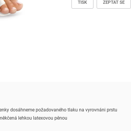
TISK
ZEPTAT SE
ženky dosáhneme požadovaného tlaku na vyrovnáni prstu
měkčená lehkou latexovou pěnou