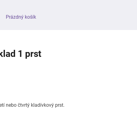
NÁKUPNÍ
Prázdný košík
KOŠÍK
klad 1 prst
í nebo čtvrtý kladívkový prst.