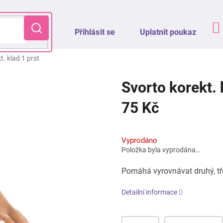
Přihlásit se
Uplatnit poukaz
t. klad 1 prst
Svorto korekt. 
75 Kč
Měrná
cena:
Vyprodáno
Položka byla vyprodána…
Pomáhá vyrovnávat druhý, třet
Detailní informace