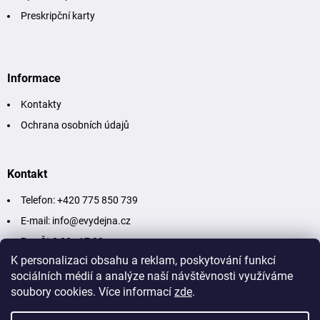
Preskripční karty
Informace
Kontakty
Ochrana osobních údajů
Kontakt
Telefon: +420 775 850 739
E-mail: info@evydejna.cz
Po - Čt 8:00 - 17:00
K personalizaci obsahu a reklam, poskytování funkcí
Pá - So 8:00 - 12:00
sociálních médií a analýze naší návštěvnosti využíváme
soubory cookies. Více informací
zde
.