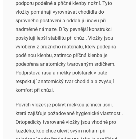
podporu podélné a příčné klenby nožní. Tyto
vložky pomáhají vyrovnávat chodidla do
správného postavení a oddalují únavu při
nadměrné námaze. Díky pevnější konstrukci
poskytují lepší stabilitu při chůzi. Vložky jsou
vyrobeny z pružného materiálu, který podepírá
podélnou klenbu, zatímco příčná klenba je
podepřena anatomicky tvarovaným srdíčkem.
Podprstová řasa a měkký polštářek v patě
respektují anatomický
tvar chodidla a zvyšují
komfort při chůzi.
Povrch vložek je pokryt měkkou jehněčí usní,
která zajišťuje požadované hygienické vlastnosti.
Ortopedicky tvarované vložky jsou vhodné pro
každého, kdo chce ulevit svým nohám při