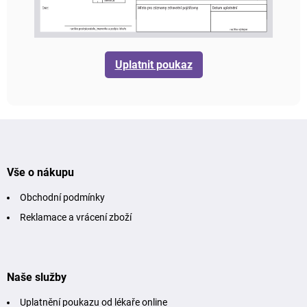
Uplatnit poukaz
Z
á
p
a
t
Vše o nákupu
í
Obchodní podmínky
Reklamace a vrácení zboží
Naše služby
Uplatnění poukazu od lékaře online