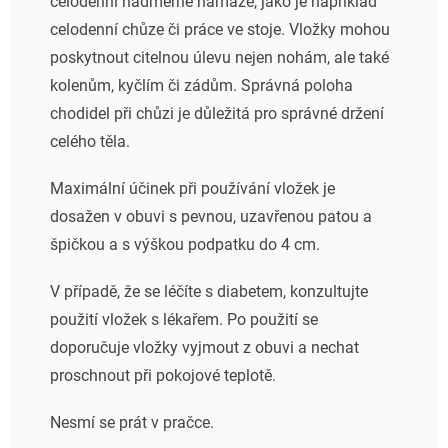
celodenní nadměrné námaze, jako je například
celodenní chůze či práce ve stoje. Vložky mohou
poskytnout citelnou úlevu nejen nohám, ale také
kolenům, kyčlím či zádům. Správná poloha
chodidel při chůzi je důležitá pro správné držení
celého těla.
Maximální účinek při používání vložek je
dosažen v obuvi s pevnou, uzavřenou patou a
špičkou a s výškou podpatku do 4 cm.
V případě, že se léčíte s diabetem, konzultujte
použití vložek s lékařem. Po použití se
doporučuje vložky vyjmout z obuvi a nechat
proschnout při pokojové teplotě.
Nesmí se prát v pračce.