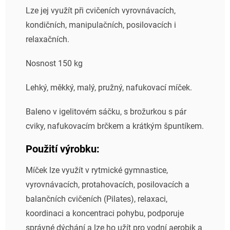
Lze jej využít při cvičeních vyrovnávacích,
kondičních, manipulačních, posilovacích i
relaxačních.
Nosnost 150 kg
Lehký, měkký, malý, pružný, nafukovací míček.
Baleno v igelitovém sáčku, s brožurkou s pár
cviky, nafukovacím brčkem a krátkým špuntíkem.
Použití výrobku:
Míček lze využít v rytmické gymnastice,
vyrovnávacích, protahovacích, posilovacích a
balančních cvičeních (Pilates), relaxaci,
koordinaci a koncentraci pohybu, podporuje
správné dýchání a lze ho užít pro vodní aerobik a