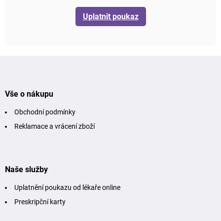
Uplatnit poukaz
Z
á
p
a
t
Vše o nákupu
í
Obchodní podmínky
Reklamace a vrácení zboží
Naše služby
Uplatnění poukazu od lékaře online
Preskripční karty