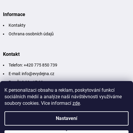
Informace
Kontakty
Ochrana osobních údajů
Kontakt
Telefon: +420 775 850 739
E-mail: info@evydejna.cz
Po - Čt 8:00 - 17:00
K personalizaci obsahu a reklam, poskytování funkcí
Pá - So 8:00 - 12:00
sociálních médií a analýze naší návštěvnosti využíváme
soubory cookies. Více informací
zde
.
Nastavení
Copyright 2026
eVýdejna
. Všechna práva vyhrazena.
Upravit