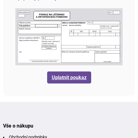
Uplatnit poukaz
Z
á
p
a
t
Vše o nákupu
í
Obchodní podmínky