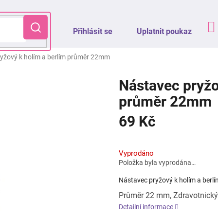
Přihlásit se
Uplatnit poukaz
yžový k holím a berlím průměr 22mm
Nástavec pryžo
průměr 22mm
69 Kč
Měrná
cena:
Vyprodáno
Položka byla vyprodána…
Nástavec pryžový k holím a berl
Průměr 22 mm
, Zdravotnick
Detailní informace