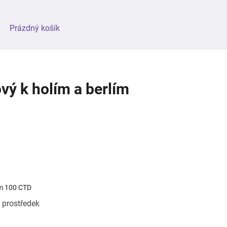
NÁKUPNÍ
Prázdný košík
KOŠÍK
vý k holím a berlím
ím 100 CTD
ý prostředek