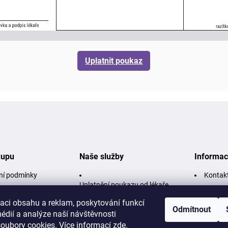
Uplatnit poukaz
kupu
Naše služby
Informa
ní podmínky
Kontak
Uplatnění poukazu od lékaře
ce a vrácení zboží
Ochran
online
zaci obsahu a reklam, poskytování funkcí
Odmítnout
Preskripční karty
édií a analýze naší návštěvnosti
oubory cookies. Více informací
zde
.