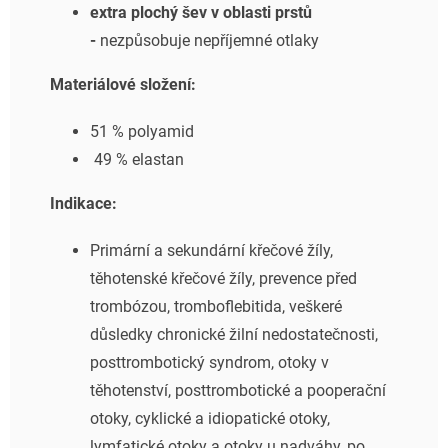
extra plochý šev v oblasti prstů
-
nezpůsobuje nepříjemné otlaky
Materiálové složení:
51 % polyamid
49 % elastan
Indikace:
Primární a sekundární křečové žíly,
těhotenské křečové žíly, prevence před
trombózou, tromboflebitida, veškeré
důsledky chronické žilní nedostatečnosti,
posttrombotický syndrom, otoky v
těhotenství, posttrombotické a pooperační
otoky, cyklické a idiopatické otoky,
lymfatické otoky a otoky u nadváhy, po