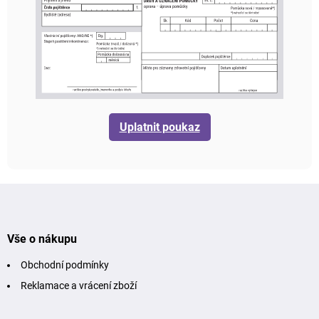
Uplatnit poukaz
Z
á
p
a
t
Vše o nákupu
í
Obchodní podmínky
Reklamace a vrácení zboží