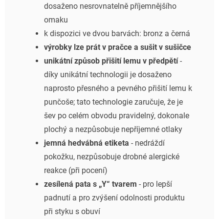
dosaženo nesrovnatelně příjemnějšího
omaku
k dispozici ve dvou barvách: bronz a černá
výrobky lze prát v pračce a sušit v sušičce
unikátní způsob přišití lemu v předpětí
-
díky unikátní technologii je dosaženo
naprosto přesného a pevného přišití lemu k
punčoše; tato technologie zaručuje, že je
šev po celém obvodu pravidelný, dokonale
plochý a nezpůsobuje nepříjemné otlaky
jemná hedvábná etiketa
- nedráždí
pokožku, nezpůsobuje drobné alergické
reakce (při pocení)
zesílená pata s „Y“ tvarem
- pro lepší
padnutí a pro zvýšení odolnosti produktu
při styku s obuví