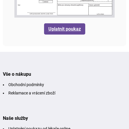
Uplatnit poukaz
Z
á
p
a
t
Vše o nákupu
í
Obchodní podmínky
Reklamace a vrácení zboží
Naše služby
Uplatnění poukazu od lékaře online