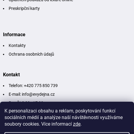
Preskripční karty
Informace
Kontakty
Ochrana osobních údajů
Kontakt
Telefon: +420 775 850 739
E-mail: info@evydejna.cz
Po - Čt 8:00 - 17:00
K personalizaci obsahu a reklam, poskytování funkcí
Pá - So 8:00 - 12:00
sociálních médií a analýze naší návštěvnosti využíváme
soubory cookies. Více informací
zde
.